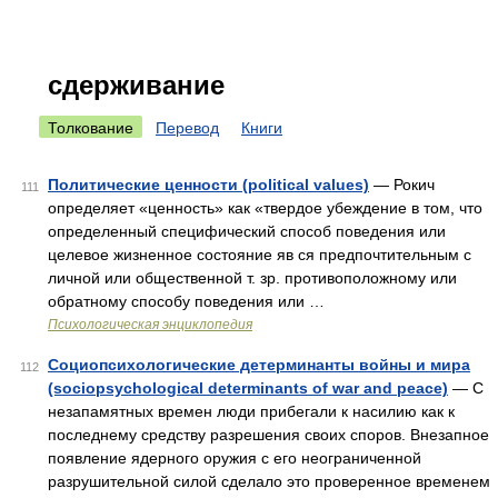
сдерживание
Толкование
Перевод
Книги
Политические ценности (political values)
— Рокич
111
определяет «ценность» как «твердое убеждение в том, что
определенный специфический способ поведения или
целевое жизненное состояние яв ся предпочтительным с
личной или общественной т. зр. противоположному или
обратному способу поведения или …
Психологическая энциклопедия
Социопсихологические детерминанты войны и мира
112
(sociopsychological determinants of war and peace)
— С
незапамятных времен люди прибегали к насилию как к
последнему средству разрешения своих споров. Внезапное
появление ядерного оружия с его неограниченной
разрушительной силой сделало это проверенное временем