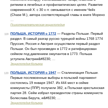
ритмики в лечебных и профилактических целях. Развитие
современной X. с 30 х гг. связывается с именем Чейз
(Chase M.), автора соответствующей главы в книге Морено
…
Психотерапевтическая энциклопедия
ПОЛЬША. ИСТОРИЯ c 1772
— Разделы Польши. Первый
119
раздел. В самый разгар русско турецкой войны 1768 1774
Пруссия, Россия и Австрия осуществили первый раздел
Польши. Он был произведен в 1772 и ратифицирован
сеймом под давлением оккупантов в 1773. Польша
уступила Австрии&#8230; …
Энциклопедия Кольера
ПОЛЬША. ИСТОРИЯ c 1947
— Сталинизация Польши.
120
Первые послевоенные выборы в польский парламент
состоялись 19 января 1947. Из 444 мест в сейме
коммунисты (ППР) получили 382, а Польская крестьянская
партия 28. Сейм избрал президентом страны коммуниста
Болеслава Берута, и&#8230; …
Энциклопедия Кольера