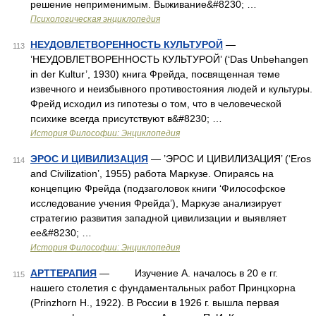
решение неприменимым. Выживание&#8230; …
Психологическая энциклопедия
НЕУДОВЛЕТВОРЕННОСТЬ КУЛЬТУРОЙ
—
113
’НЕУДОВЛЕТВОРЕННОСТЬ КУЛЬТУРОЙ’ (‘Das Unbehangen
in der Kultur’, 1930) книга Фрейда, посвященная теме
извечного и неизбывного противостояния людей и культуры.
Фрейд исходил из гипотезы о том, что в человеческой
психике всегда присутствуют в&#8230; …
История Философии: Энциклопедия
ЭРОС И ЦИВИЛИЗАЦИЯ
— ’ЭРОС И ЦИВИЛИЗАЦИЯ’ (‘Eros
114
and Civilization’, 1955) работа Маркузе. Опираясь на
концепцию Фрейда (подзаголовок книги ‘Философское
исследование учения Фрейда’), Маркузе анализирует
стратегию развития западной цивилизации и выявляет
ее&#8230; …
История Философии: Энциклопедия
АРТТЕРАПИЯ
— Изучение А. началось в 20 е гг.
115
нашего столетия с фундаментальных работ Принцхорна
(Prinzhorn H., 1922). В России в 1926 г. вышла первая