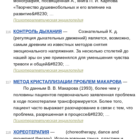
монография, посвященная А., книга П. И. Карпова
«Творчество душевнобольных и его влияние на
развитие&#8230; …
Психотерапевтическая энциклопедия
КОНТРОЛЬ ДЫХАНИЯ
— Сознательный К. д.
116
(регуляция дыхательных движений) является, возможно,
самым древним из известных методов снятия
эмоционального напряжения. За несколько столетий до
нашей эры он уже применялся для уменьшения чувства
тревоги и общей&#8230; …
Психотерапевтическая энциклопедия
МЕТОД КРИСТАЛЛИЗАЦИИ ПРОБЛЕМ МАКАРОВА
—
117
По данным В. В. Макарова (1993), более чем у
половины пациентов первоначально заявленная проблема
в ходе психотерапии трансформируется. Более того,
пациент часто выражает разочарование в связи с тем, что
проблема, разрешенная в процессе&#8230; …
Психотерапевтическая энциклопедия
ХОРЕОТЕРАПИЯ
— (choreotherapy, dance and
118
movement therapy). Использование танца, пластики и